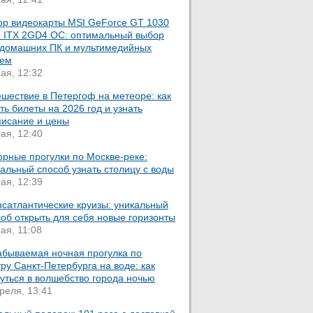
ор видеокарты MSI GeForce GT 1030
o ITX 2GD4 OC: оптимальный выбор
 домашних ПК и мультимедийных
тем
ая, 12:32
шествие в Петергоф на метеоре: как
ть билеты на 2026 год и узнать
писание и цены
ая, 12:40
орные прогулки по Москве-реке:
альный способ узнать столицу с воды
ая, 12:39
нсатлантические круизы: уникальный
об открыть для себя новые горизонты
ая, 11:08
абываемая ночная прогулка по
ру Санкт-Петербурга на воде: как
уться в волшебство города ночью
реля, 13:41