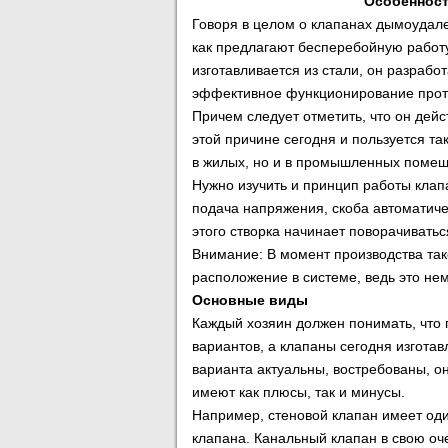
Особенност
Говоря в целом о клапанах дымоудален
как предлагают бесперебойную работ
изготавливается из стали, он разрабо
эффективное функционирование прот
Причем следует отметить, что он дей
этой причине сегодня и пользуется т
в жилых, но и в промышленных помещ
Нужно изучить и принцип работы клапа
подача напряжения, скоба автоматиче
этого створка начинает поворачиватьс
Внимание: В момент производства так
расположение в системе, ведь это н
Основные виды
Каждый хозяин должен понимать, что
вариантов, а клапаны сегодня изготав
варианта актуальны, востребованы, о
имеют как плюсы, так и минусы.
Например, стеновой клапан имеет один
клапана. Канальный клапан в свою оч