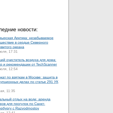
ледние новости:
мырская Арктика: незабываемое
ешествие в сердце Северного
овитого океана
юля, 17:31
ий очиститель воздуха для дома:
ор и рекомендации от TechScanner
юля, 12:54
кат по взяткам в Москве: защита в
упционных делах по статье 291 УК
ая, 11:35
альный отдых на воде: аренда
ров для прогулок по Санкт-
ербургу с Razvodmostov
ая, 12:41