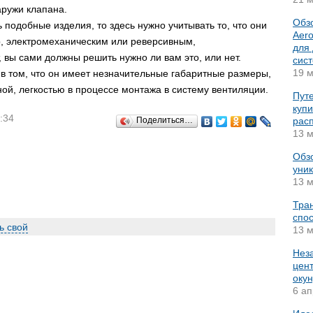
аружи клапана.
Обз
 подобные изделия, то здесь нужно учитывать то, что они
Aer
р, электромеханическим или реверсивным,
для
 вы сами должны решить нужно ли вам это, или нет.
сис
19 м
 в том, что он имеет незначительные габаритные размеры,
ой, легкостью в процессе монтажа в систему вентиляции.
Путе
купи
:34
Поделиться…
рас
13 м
Обз
уник
13 м
Тра
спос
ь свой
13 м
Нез
цент
окун
6 ап