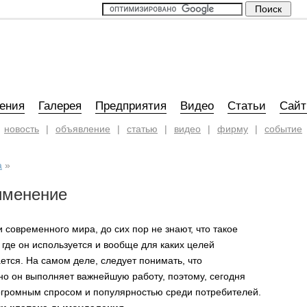
ения
Галерея
Предприятия
Видео
Статьи
Сай
новость
|
объявление
|
статью
|
видео
|
фирму
|
событие
а
»
именение
 современного мира, до сих пор не знают, что такое
, где он используется и вообще для каких целей
ется. На самом деле, следует понимать, что
но он выполняет важнейшую работу, поэтому, сегодня
огромным спросом и популярностью среди потребителей.