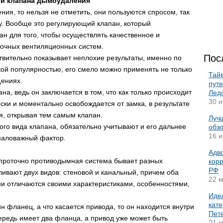
и клапана дымоудаления
ия, то нельзя не отметить, они пользуются спросом, так
у. Вообще это регулирующий клапан, который
тан для того, чтобы осуществлять качественное и
очных вентиляционных систем.
Пос
ствительно показывает неплохие результаты, именно по
акой популярностью, его смело можно применять не только
Тай
ениях.
пут
на, ведь он заключается в том, что как только происходит
Лед
30 и
ски и моментально освобождается от замка, в результате
я, открывая тем самым клапан.
Лучш
ого вида клапана, обязательно учитывают и его дальнее
обз
16 и
емаловажный фактор.
Адво
 проточно противодымная система бывает разных
корр
РФ
ливают двух видов: стеновой и канальный, причем оба
22 м
ни отличаются своими характеристиками, особенностями,
Иде
кате
 фланец, а что касается привода, то он находится внутри
Пет
ередь имеет два фланца, а привод уже может быть
21 м